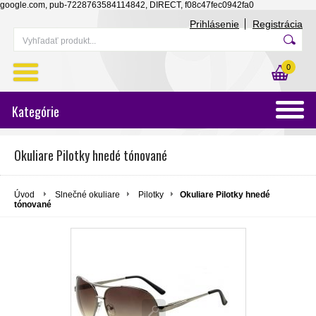
google.com, pub-7228763584114842, DIRECT, f08c47fec0942fa0
Prihlásenie
Registrácia
0
Kategórie
Okuliare Pilotky hnedé tónované
Úvod
Slnečné okuliare
Pilotky
Okuliare Pilotky hnedé
tónované